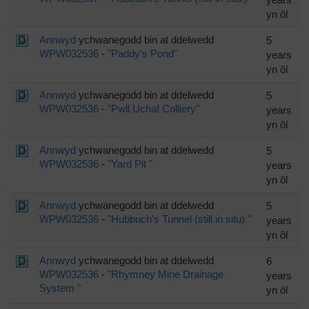
yn ôl
Annwyd
ychwanegodd bin at ddelwedd
5
WPW032536
-
"Paddy's Pond"
years
yn ôl
Annwyd
ychwanegodd bin at ddelwedd
5
WPW032536
-
"Pwll Uchaf Colliery"
years
yn ôl
Annwyd
ychwanegodd bin at ddelwedd
5
WPW032536
-
"Yard Pit "
years
yn ôl
Annwyd
ychwanegodd bin at ddelwedd
5
WPW032536
-
"Hubbuch's Tunnel (still in situ)."
years
yn ôl
Annwyd
ychwanegodd bin at ddelwedd
6
WPW032536
-
"Rhymney Mine Drainage
years
System "
yn ôl