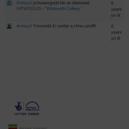
Annwyd
ychwanegodd bin at ddelwedd
6
WPW032435
-
"Whitworth Colliery "
years
yn ôl
Annwyd
Ymunodd â’r wefan a chreu proffil
6
years
yn ôl