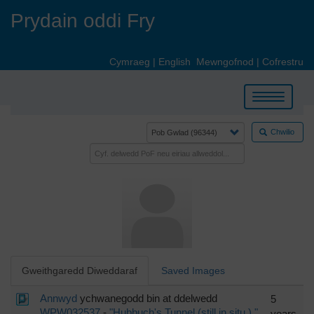
Skip
Prydain oddi Fry
to
main
content
Cymraeg
|
English
Mewngofnod
|
Cofrestru
Toggle
navigation
Chwilio
Gweithgaredd Diweddaraf
Saved Images
Annwyd
ychwanegodd bin at ddelwedd
5
WPW032537
-
"Hubbuch's Tunnel (still in situ.) "
years