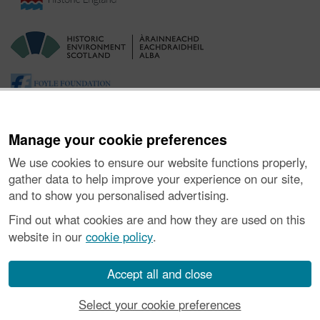
Manage your cookie preferences
We use cookies to ensure our website functions properly,
gather data to help improve your experience on our site,
and to show you personalised advertising.
Ynghylch y Prosiect
|
Prynu Delweddau
|
Cysylltu â Ni
|
Find out what cookies are and how they are used on this
Ymholiadau
|
Hygyrchedd
|
RhG a Chyfreithiol
|
Privacy Notice
|
website in our
cookie policy
.
Cwcis
|
Vulnerability Disclosure Policy
© Historic Environment Scotland. Rhif elusen yr Alban SC045925.
Accept all and close
Select your cookie preferences