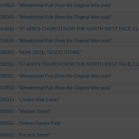
14613
-
"Wheatsheaf Pub (Now the Original Wire pub)"
50349
-
"Wheatsheaf Pub (Now the Original Wire pub)"
14616
-
"ST ANN'S CHURCH NOW THE NORTH WEST FACE CL
14616
-
"Wheatsheaf Pub (Now the Original Wire pub)"
50351
-
"NOW (2021) TESCO STORE"
50351
-
"ST ANN'S CHURCH NOW THE NORTH WEST FACE CL
50351
-
"Wheatsheaf Pub (Now the Original Wire pub)"
14618
-
"Wheatsheaf Pub (Now the Original Wire pub)"
26313
-
"London Wall (ruins)"
00531
-
"Webber Street"
00531
-
"Nelson Square Park"
00531
-
"Pocock Street"