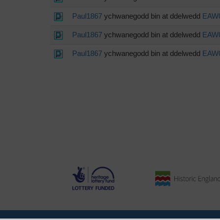
Paul1867
ychwanegodd bin at ddelwedd
EAW0
Paul1867
ychwanegodd bin at ddelwedd
EAW0
Paul1867
ychwanegodd bin at ddelwedd
EAW0