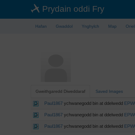
Skip
Prydain oddi Fry
to
main
content
Hafan
Gwaddol
Ynghylch
Map
Orie
Gweithgaredd Diweddaraf
Saved Images
Paul1867
ychwanegodd bin at ddelwedd
EPW
Paul1867
ychwanegodd bin at ddelwedd
EPW
Paul1867
ychwanegodd bin at ddelwedd
EPW