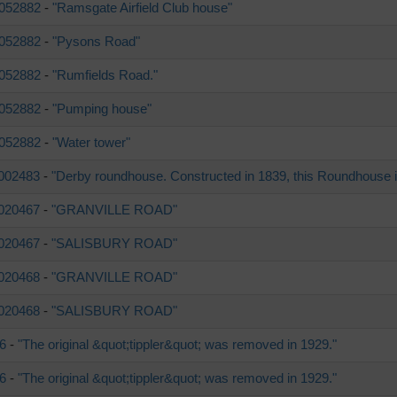
052882
-
"Ramsgate Airfield Club house"
052882
-
"Pysons Road"
052882
-
"Rumfields Road."
052882
-
"Pumping house"
052882
-
"Water tower"
02483
-
"Derby roundhouse. Constructed in 1839, this Roundhouse
20467
-
"GRANVILLE ROAD"
20467
-
"SALISBURY ROAD"
20468
-
"GRANVILLE ROAD"
20468
-
"SALISBURY ROAD"
6
-
"The original &quot;tippler&quot; was removed in 1929."
6
-
"The original &quot;tippler&quot; was removed in 1929."