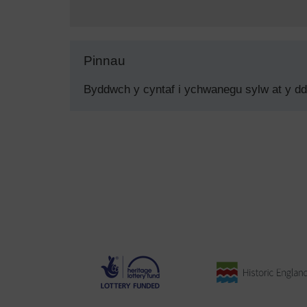
Pinnau
Byddwch y cyntaf i ychwanegu sylw at y d