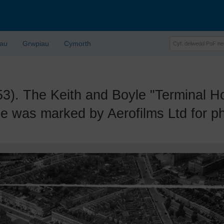
lau
Grwpiau
Cymorth
 The Keith and Boyle "Terminal Ho
e was marked by Aerofilms Ltd for ph