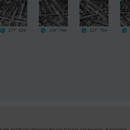
277°
42m
134°
74m
127°
75m
eith and Boyle "Terminal House" Garage and environs, Kennington, 