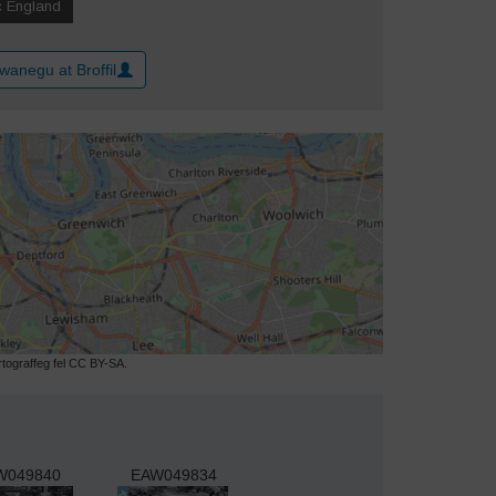
wanegu at Broffil
ograffeg fel CC BY-SA.
W049840
EAW049834