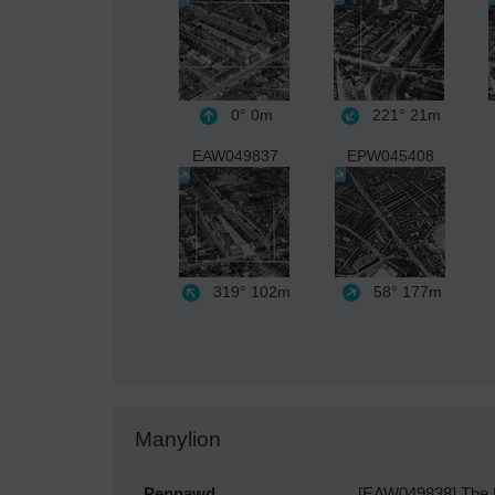
0°
0m
221°
21m
EAW049837
EPW045408
319°
102m
58°
177m
Manylion
Pennawd
[EAW049838] The K