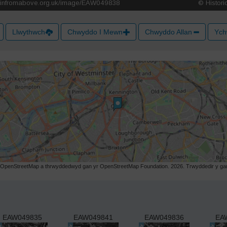
Llwythwch
Chwyddo I Mewn
Chwyddo Allan
Ych
r OpenStreetMap a thrwyddedwyd gan yr OpenStreetMap Foundation. 2026. Trwyddedir y gart
EAW049835
EAW049841
EAW049836
EA