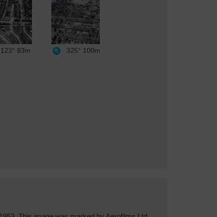
123°
83m
325°
100m
1953. This image was marked by Aerofilms Ltd