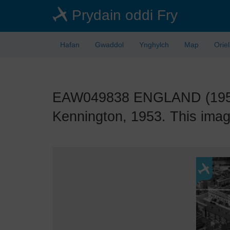
Skip
Prydain oddi Fry
to
main
content
Hafan
Gwaddol
Ynghylch
Map
Orie
EAW049838 ENGLAND (1953).
Kennington, 1953. This imag