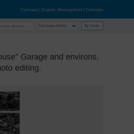
Cymraeg
|
English
Mewngofnod
|
Cofrestru
Chwilio
use" Garage and environs,
oto editing.