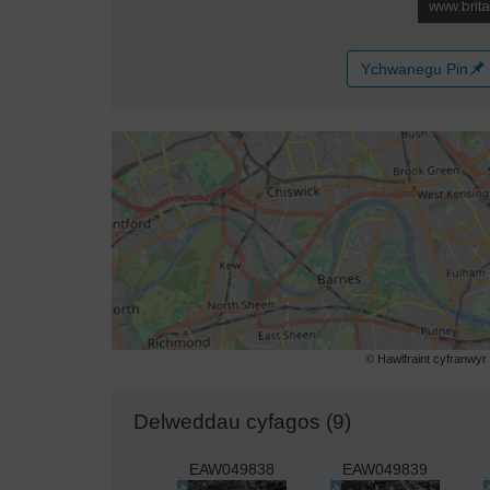
Ychwanegu Pin
© Hawlfraint cyfranwy
Delweddau cyfagos (9)
EAW049838
EAW049839