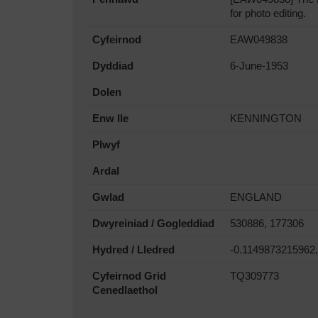
for photo editing.
Cyfeirnod
EAW049838
Dyddiad
6-June-1953
Dolen
Enw lle
KENNINGTON
Plwyf
Ardal
Gwlad
ENGLAND
Dwyreiniad / Gogleddiad
530886, 177306
Hydred / Lledred
-0.1149873215962
Cyfeirnod Grid
TQ309773
Cenedlaethol