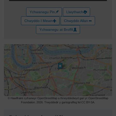
Ychwanegu Pin
Llwythwch
Chwyddo I Mewn
Chwyddo Allan
Ychwanegu at Broffil
© Hawlfraint cyfranwyr OpenStreetMap a thrwyddedwyd gan yr OpenStreetMap
Foundation. 2026. Trwyddedir y gartograffeg fel CC BY-SA.