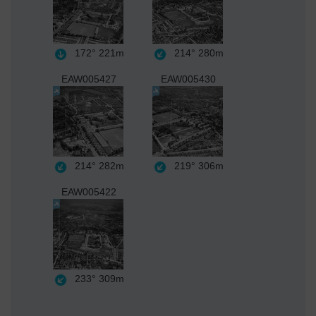
172°
221m
214°
280m
EAW005427
EAW005430
214°
282m
219°
306m
EAW005422
233°
309m