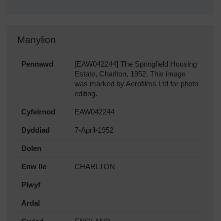
Manylion
Pennawd
[EAW042244] The Springfield Housing
Estate, Charlton, 1952. This image
was marked by Aerofilms Ltd for photo
editing.
Cyfeirnod
EAW042244
Dyddiad
7-April-1952
Dolen
Enw lle
CHARLTON
Plwyf
Ardal