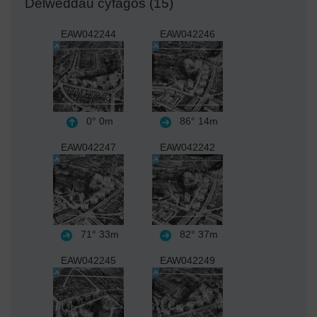
Delweddau cyfagos (15)
EAW042244
EAW042246
0°
0m
86°
14m
EAW042247
EAW042242
71°
33m
82°
37m
EAW042245
EAW042249