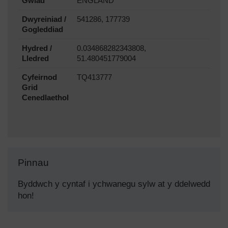
Gwlad
ENGLAND
Dwyreiniad /
541286, 177739
Gogleddiad
Hydred /
0.034868282343808,
Lledred
51.480451779004
Cyfeirnod
TQ413777
Grid
Cenedlaethol
Pinnau
Byddwch y cyntaf i ychwanegu sylw at y ddelwedd
hon!