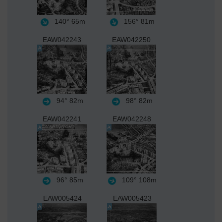
140°
65m
156°
81m
EAW042243
EAW042250
94°
82m
98°
82m
EAW042241
EAW042248
96°
85m
109°
108m
EAW005424
EAW005423