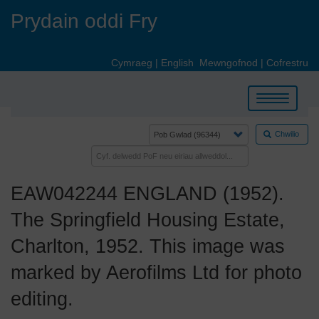
Skip
Prydain oddi Fry
to
main
content
Cymraeg
|
English
Mewngofnod
|
Cofrestru
Toggle
navigation
Chwilio
EAW042244 ENGLAND (1952).
The Springfield Housing Estate,
Charlton, 1952. This image was
marked by Aerofilms Ltd for photo
editing.