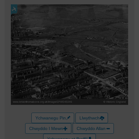
Ychwanegu Pin
Llwythwch
Chwyddo I Mewn
Chwyddo Allan
Ychwanegu at Broffil