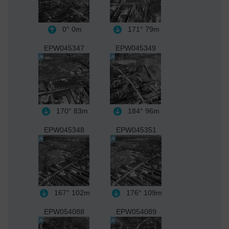
0°
0m
171°
79m
EPW045347
EPW045349
170°
83m
184°
96m
EPW045348
EPW045351
167°
102m
176°
109m
EPW054088
EPW054089