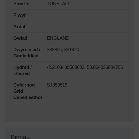
Enw lle
TUNSTALL
Plwyf
Ardal
Gwlad
ENGLAND
Dwyreiniad /
385906, 351920
Gogleddiad
Hydred /
-2.2103439563692, 53.064036804706
Lledred
Cyfeirnod
SJ859519
Grid
Cenedlaethol
Pinnau