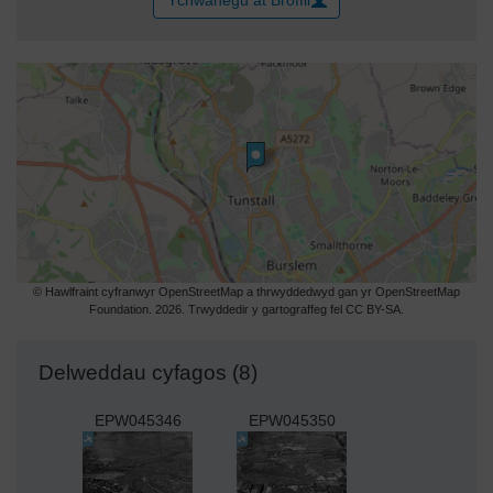
© Hawlfraint cyfranwyr OpenStreetMap a thrwyddedwyd gan yr OpenStreetMap
Foundation. 2026. Trwyddedir y gartograffeg fel CC BY-SA.
Delweddau cyfagos (8)
EPW045346
EPW045350