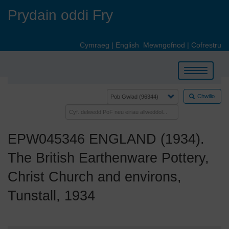
Skip
Prydain oddi Fry
to
main
content
Cymraeg
|
English
Mewngofnod
|
Cofrestru
Toggle
navigation
Chwilio
EPW045346 ENGLAND (1934).
The British Earthenware Pottery,
Christ Church and environs,
Tunstall, 1934