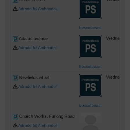
Adrodd fel Amhriodol
bescotbeast
Adams avenue
Wednesday 1
Adrodd fel Amhriodol
bescotbeast
Newfields wharf
Wednesday 1
Adrodd fel Amhriodol
bescotbeast
Church Works. Furlong Road
Sunda
Adrodd fel Amhriodol