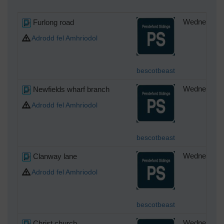
Furlong road
Wednesday 1
Adrodd fel Amhriodol
bescotbeast
Newfields wharf branch
Wednesday 1
Adrodd fel Amhriodol
bescotbeast
Clanway lane
Wednesday 1
Adrodd fel Amhriodol
bescotbeast
Christ church
Wednesday 1