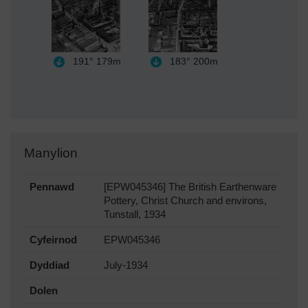
191°
179m
183°
200m
Manylion
Pennawd
[EPW045346] The British Earthenware
Pottery, Christ Church and environs,
Tunstall, 1934
Cyfeirnod
EPW045346
Dyddiad
July-1934
Dolen