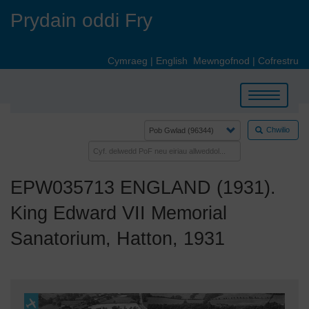
Skip
Prydain oddi Fry
to
main
content
Cymraeg
|
English
Mewngofnod
|
Cofrestru
Toggle
navigation
Chwilio
EPW035713 ENGLAND (1931).
King Edward VII Memorial
Sanatorium, Hatton, 1931