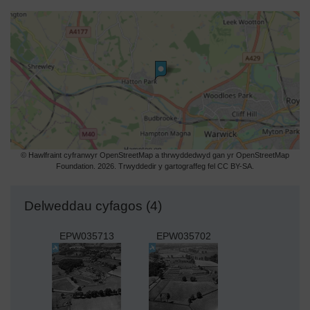
© Hawlfraint cyfranwyr OpenStreetMap a thrwyddedwyd gan yr OpenStreetMap
Foundation. 2026. Trwyddedir y gartograffeg fel CC BY-SA.
Delweddau cyfagos (4)
EPW035713
EPW035702