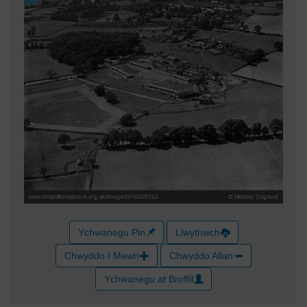
Ychwanegu Pin
Llwythwch
Chwyddo I Mewn
Chwyddo Allan
Ychwanegu at Broffil