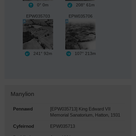
0°
0m
208°
61m
EPW035703
EPW035706
241°
92m
107°
213m
Manylion
Pennawd
[EPW035713] King Edward VII
Memorial Sanatorium, Hatton, 1931
Cyfeirnod
EPW035713