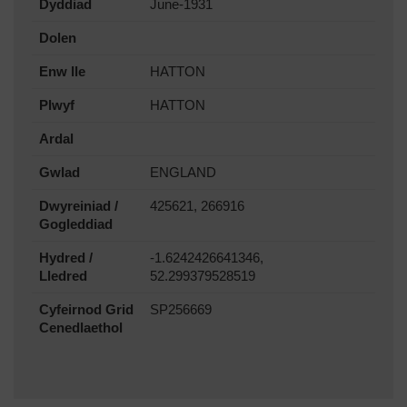
Dyddiad
June-1931
Dolen
Enw lle
HATTON
Plwyf
HATTON
Ardal
Gwlad
ENGLAND
Dwyreiniad /
425621, 266916
Gogleddiad
Hydred /
-1.6242426641346,
Lledred
52.299379528519
Cyfeirnod Grid
SP256669
Cenedlaethol