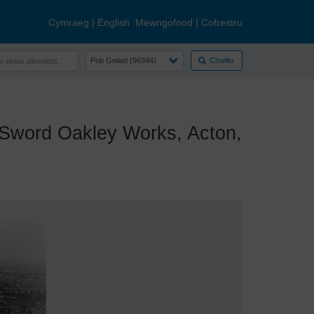
Cymraeg
|
English
Mewngofnod
|
Cofrestru
Chwilio
Sword Oakley Works, Acton,