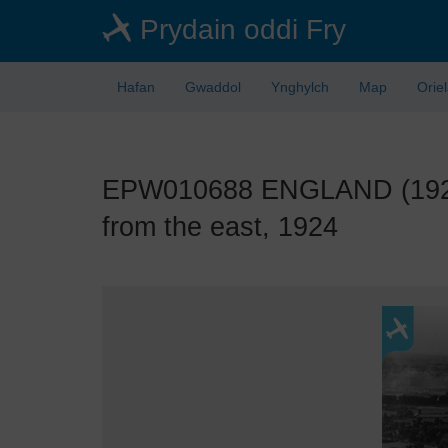
Skip
Prydain oddi Fry
to
main
content
Hafan
Gwaddol
Ynghylch
Map
Orie
EPW010688 ENGLAND (1924).
from the east, 1924