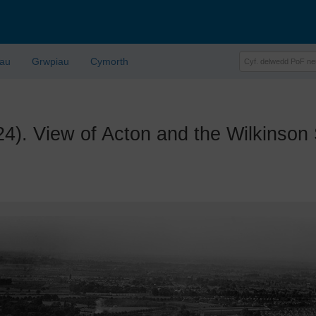
lau
Grwpiau
Cymorth
 View of Acton and the Wilkinson 