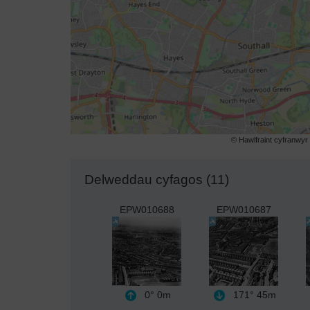
© Hawlfraint cyfranwy
Delweddau cyfagos (11)
EPW010688
EPW010687
0°
0m
171°
45m