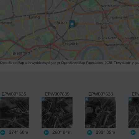
r OpenStreetMap a thrwyddedwyd gan yr OpenStreetMap Foundation. 2026. Trwyddedir y gart
EPW007635
EPW007639
EPW007638
EP
274°
68m
260°
84m
299°
85m