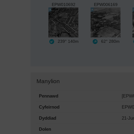
EPW010692
EPW006169
239°
140m
62°
280m
Manylion
Pennawd
[EPW0
Cyfeirnod
EPW0
Dyddiad
21-Ju
Dolen