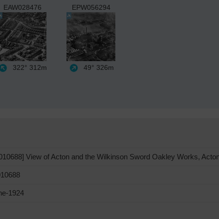
EAW028476
EPW056294
322°
312m
49°
326m
10688] View of Acton and the Wilkinson Sword Oakley Works, Acton,
10688
ne-1924