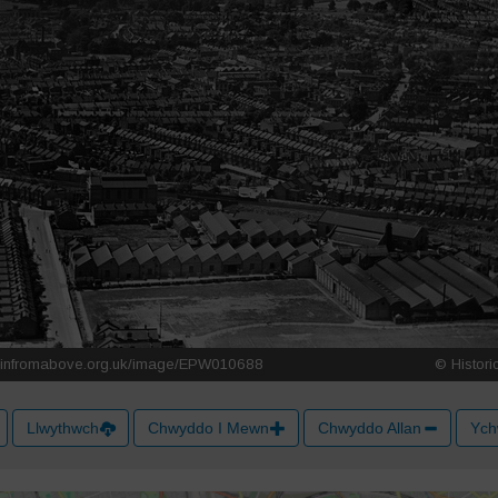
Llwythwch
Chwyddo I Mewn
Chwyddo Allan
Ych