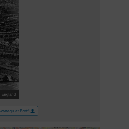
wanegu at Broffil