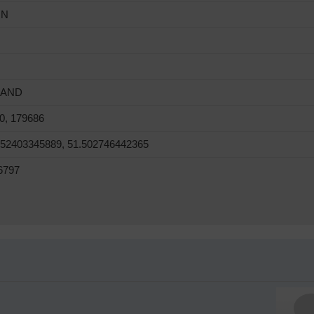
ON
LAND
0, 179686
252403345889, 51.502746442365
6797