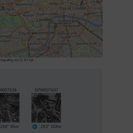
ograffeg fel CC BY-SA.
W007636
EPW007637
268°
86m
263°
104m