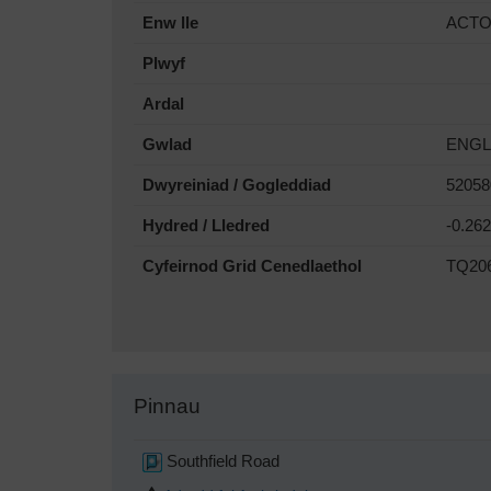
Enw lle
ACT
Plwyf
Ardal
Gwlad
ENG
Dwyreiniad / Gogleddiad
52058
Hydred / Lledred
-0.26
Cyfeirnod Grid Cenedlaethol
TQ20
Pinnau
Southfield Road