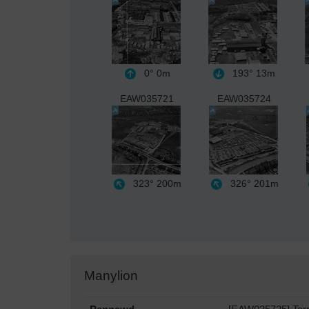
0°
0m
193°
13m
EAW035721
EAW035724
323°
200m
326°
201m
Manylion