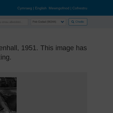
Cymraeg
|
English
Mewngofnod
|
Cofrestru
Chwilio
hall, 1951. This image has
ing.