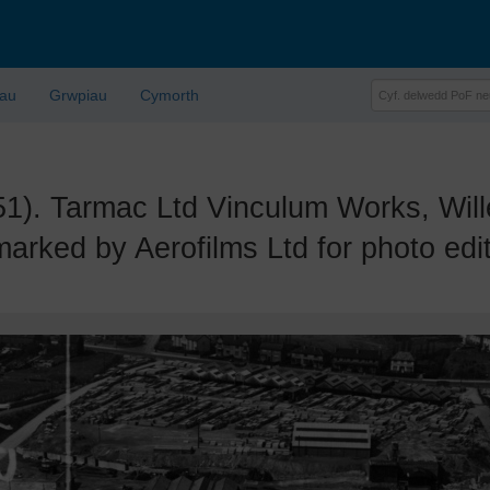
lau
Grwpiau
Cymorth
 Tarmac Ltd Vinculum Works, Willen
arked by Aerofilms Ltd for photo edit