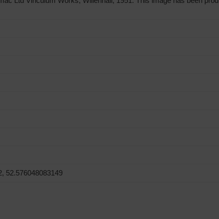
c Ltd Vinculum Works, Willenhall, 1951. This image has been produ
2, 52.576048083149