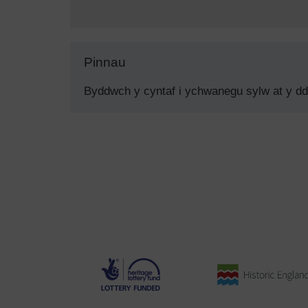
Pinnau
Byddwch y cyntaf i ychwanegu sylw at y d