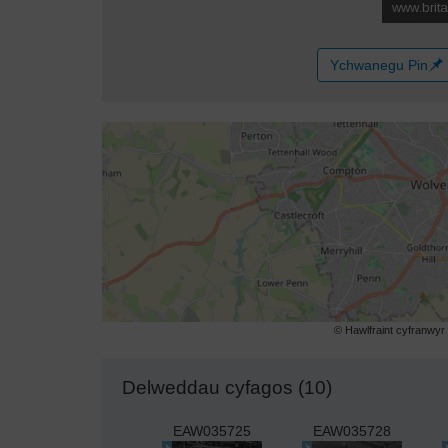
Ychwanegu Pin
© Hawlfraint cyfranwy
Delweddau cyfagos (10)
EAW035725
EAW035728