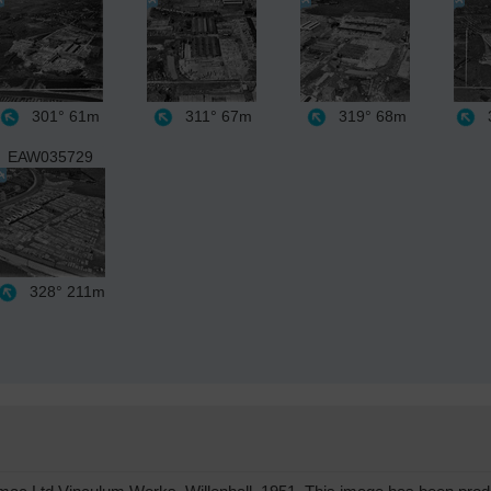
301°
61m
311°
67m
319°
68m
3
EAW035729
328°
211m