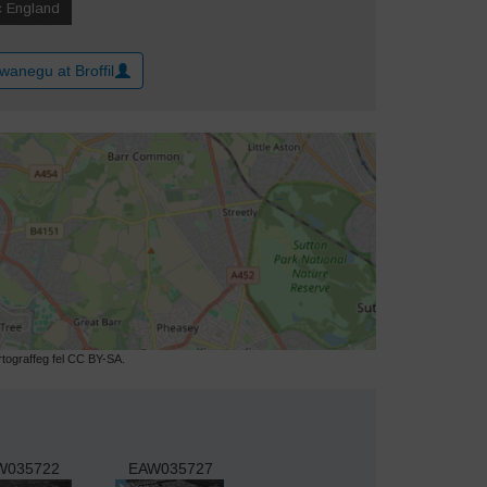
wanegu at Broffil
ograffeg fel CC BY-SA.
W035722
EAW035727