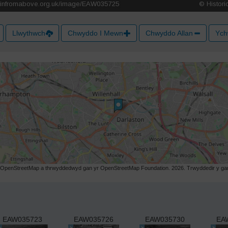
Llwythwch
Chwyddo I Mewn
Chwyddo Allan
Ych
r OpenStreetMap a thrwyddedwyd gan yr OpenStreetMap Foundation. 2026. Trwyddedir y gart
EAW035723
EAW035726
EAW035730
EA