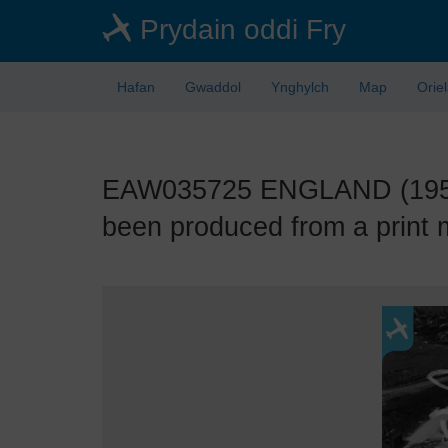
Skip
Prydain oddi Fry
to
main
content
Hafan
Gwaddol
Ynghylch
Map
Orie
EAW035725 ENGLAND (1951).
been produced from a print m