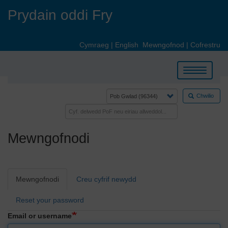
Skip
Prydain oddi Fry
to
main
content
Cymraeg
|
English
Mewngofnod
|
Cofrestru
Toggle
navigation
Chwilio
Mewngofnodi
Primary
Mewngofnodi
Creu cyfrif newydd
tabs
Reset your password
Email or username