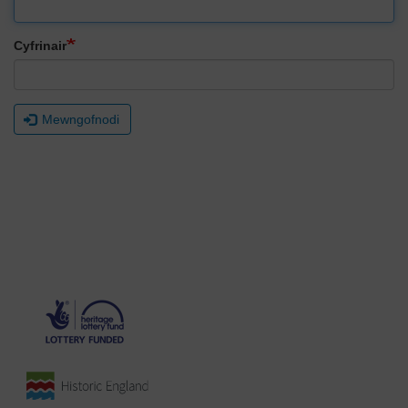
Cyfrinair
Mewngofnodi