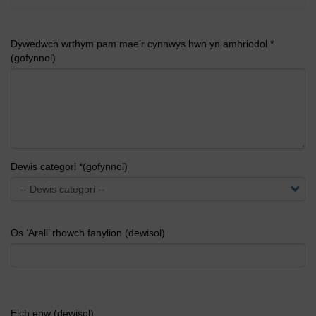
Dywedwch wrthym pam mae’r cynnwys hwn yn amhriodol *
(gofynnol)
Dewis categori *(gofynnol)
Os ‘Arall’ rhowch fanylion (dewisol)
Eich enw (dewisol)