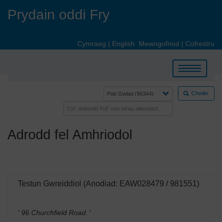
Skip
Prydain oddi Fry
to
main
content
Cymraeg
|
English
Mewngofnod
|
Cofrestru
Toggle
navigation
Chwilio
Adrodd fel Amhriodol
Testun Gwreiddiol (Anodiad: EAW028479 / 981551)
' 96 Churchfield Road.
'