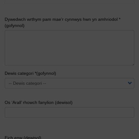
Dywedwch wrthym pam mae’r cynnwys hwn yn amhriodol *
(gofynnol)
Dewis categori *(gofynnol)
Os ‘Arall’ rhowch fanylion (dewisol)
Eich enw (dewisol)