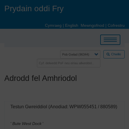
Skip
Prydain oddi Fry
to
main
content
Cymraeg
|
English
Mewngofnod
|
Cofrestru
Toggle
navigation
Chwilio
Adrodd fel Amhriodol
Testun Gwreiddiol (Anodiad: WPW055451 / 880589)
' Bute West Dock
'