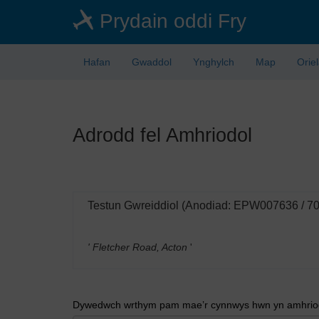
Skip
Prydain oddi Fry
to
main
content
Hafan
Gwaddol
Ynghylch
Map
Orie
Adrodd fel Amhriodol
Testun Gwreiddiol (Anodiad: EPW007636 / 7
' Fletcher Road, Acton
'
Dywedwch wrthym pam mae’r cynnwys hwn yn amhriodo