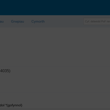
lau
Grwpiau
Cymorth
04035)
l *(gofynnol)