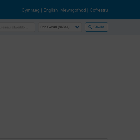
Cymraeg
|
English
Mewngofnod
|
Cofrestru
Chwilio