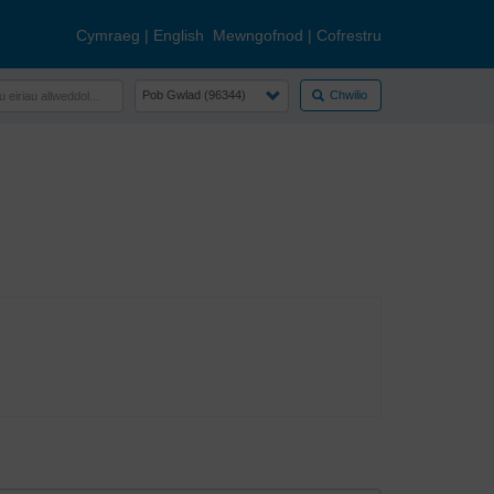
Cymraeg
|
English
Mewngofnod
|
Cofrestru
Chwilio