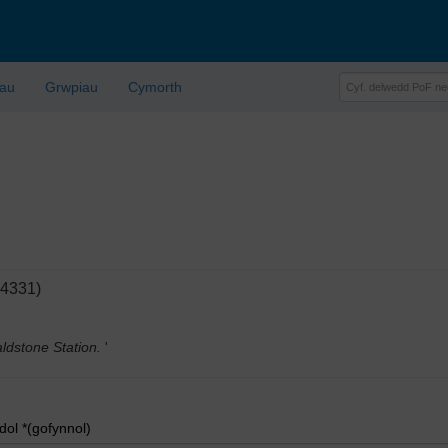
lau
Grwpiau
Cymorth
04331)
aldstone Station.
'
l *(gofynnol)