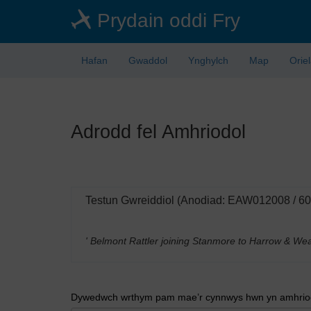
Skip
Prydain oddi Fry
to
main
content
Hafan
Gwaddol
Ynghylch
Map
Orie
Adrodd fel Amhriodol
Testun Gwreiddiol (Anodiad: EAW012008 / 6
' Belmont Rattler joining Stanmore to Harrow & We
Dywedwch wrthym pam mae’r cynnwys hwn yn amhriodo