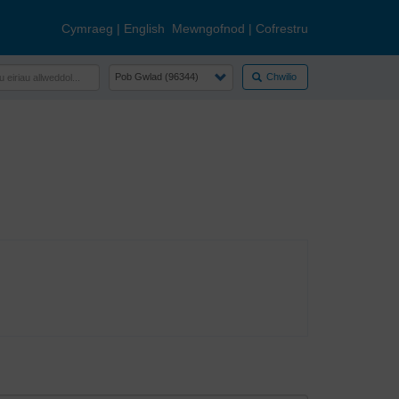
Cymraeg
|
English
Mewngofnod
|
Cofrestru
Chwilio