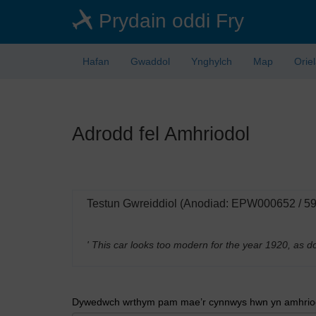
Skip
Prydain oddi Fry
to
main
content
Hafan
Gwaddol
Ynghylch
Map
Orie
Adrodd fel Amhriodol
Testun Gwreiddiol (Anodiad: EPW000652 / 5
' This car looks too modern for the year 1920, a
Dywedwch wrthym pam mae’r cynnwys hwn yn amhriodo