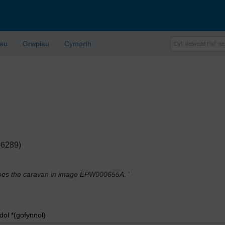
lau
Grwpiau
Cymorth
96289)
s does the caravan in image EPW000655A.
'
l *(gofynnol)