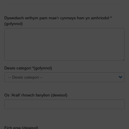
Dywedwch wrthym pam mae’r cynnwys hwn yn amhriodol *
(gofynnol)
Dewis categori *(gofynnol)
Os ‘Arall’ rhowch fanylion (dewisol)
Eich enw (dewisol)