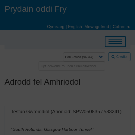
Skip
Prydain oddi Fry
to
main
content
Cymraeg
|
English
Mewngofnod
|
Cofrestru
Toggle
navigation
Chwilio
Adrodd fel Amhriodol
Testun Gwreiddiol (Anodiad: SPW050835 / 583241)
' South Rotunda, Glasgow Harbour Tunnel
'