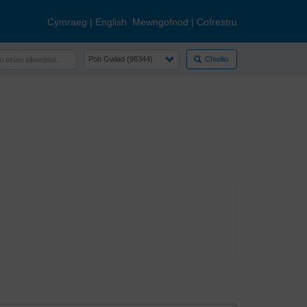
Cymraeg
|
English
Mewngofnod
|
Cofrestru
Chwilio