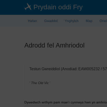
Skip
Prydain oddi Fry
to
main
content
Hafan
Gwaddol
Ynghylch
Map
Orie
Adrodd fel Amhriodol
Testun Gwreiddiol (Anodiad: EAW005232 / 5
' The Old Vic
'
Dywedwch wrthym pam mae’r cynnwys hwn yn amhriodo