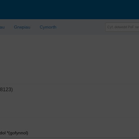
lau
Grwpiau
Cymorth
78123)
l *(gofynnol)