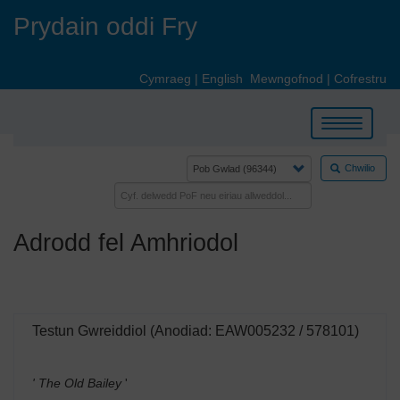
Skip
Prydain oddi Fry
to
main
content
Cymraeg
|
English
Mewngofnod
|
Cofrestru
Toggle
navigation
Chwilio
Adrodd fel Amhriodol
Testun Gwreiddiol (Anodiad: EAW005232 / 578101)
' The Old Bailey
'