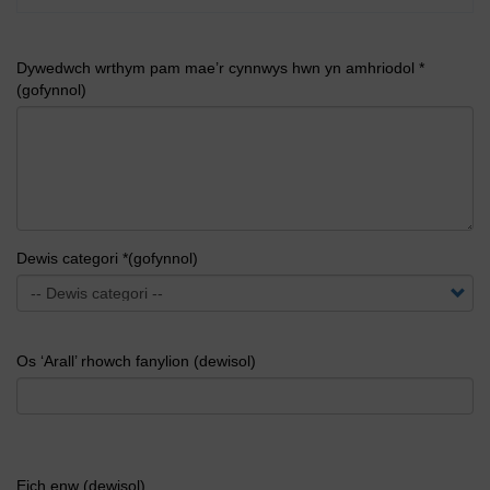
Dywedwch wrthym pam mae’r cynnwys hwn yn amhriodol *
(gofynnol)
Dewis categori *(gofynnol)
Os ‘Arall’ rhowch fanylion (dewisol)
Eich enw (dewisol)