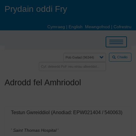
Skip
Prydain oddi Fry
to
main
content
Cymraeg
|
English
Mewngofnod
|
Cofrestru
Toggle
navigation
Chwilio
Adrodd fel Amhriodol
Testun Gwreiddiol (Anodiad: EPW021404 / 540063)
' Saint Thomas Hospital
'