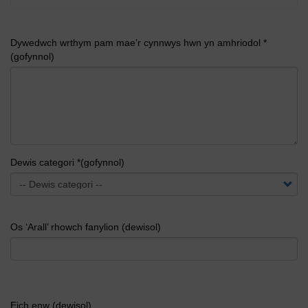
Dywedwch wrthym pam mae’r cynnwys hwn yn amhriodol *
(gofynnol)
Dewis categori *(gofynnol)
Os ‘Arall’ rhowch fanylion (dewisol)
Eich enw (dewisol)