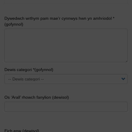
Dywedwch wrthym pam mae’r cynnwys hwn yn amhriodol *
(gofynnol)
Dewis categori *(gofynnol)
Os ‘Arall’ rhowch fanylion (dewisol)
Eich enw (dewisol)