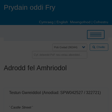
Skip
Prydain oddi Fry
to
main
content
Cymraeg
|
English
Mewngofnod
|
Cofrestru
Toggle
navigation
Chwilio
Adrodd fel Amhriodol
Testun Gwreiddiol (Anodiad: SPW042527 / 322721)
' Castle Street
'