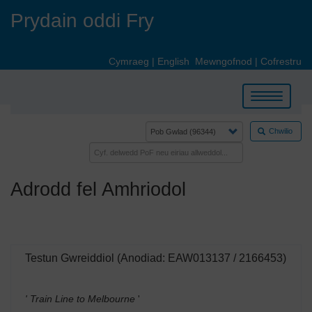
Skip
Prydain oddi Fry
to
main
content
Cymraeg
|
English
Mewngofnod
|
Cofrestru
Toggle
navigation
Chwilio
Adrodd fel Amhriodol
Testun Gwreiddiol (Anodiad: EAW013137 / 2166453)
' Train Line to Melbourne
'