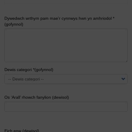
Dywedwch wrthym pam mae’r cynnwys hwn yn amhriodol *
(gofynnol)
Dewis categori *(gofynnol)
Os ‘Arall’ rhowch fanylion (dewisol)
Eich enw (dewisol)