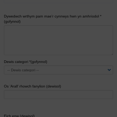
Dywedwch wrthym pam mae’r cynnwys hwn yn amhriodol *
(gofynnol)
Dewis categori *(gofynnol)
Os ‘Arall’ rhowch fanylion (dewisol)
Eich enw (dewisol)