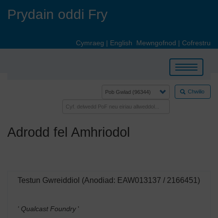
Skip
Prydain oddi Fry
to
main
content
Cymraeg
|
English
Mewngofnod
|
Cofrestru
Toggle
navigation
Chwilio
Adrodd fel Amhriodol
Testun Gwreiddiol (Anodiad: EAW013137 / 2166451)
' Qualcast Foundry
'