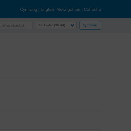
Cymraeg
|
English
Mewngofnod
|
Cofrestru
Chwilio