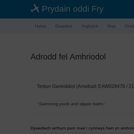
Skip
Prydain oddi Fry
to
main
content
Hafan
Gwaddol
Ynghylch
Map
Orie
Adrodd fel Amhriodol
Testun Gwreiddiol (Anodiad: EAW028478 / 2
' Swimming pools and slipper baths
'
Dywedwch wrthym pam mae’r cynnwys hwn yn amhriodo