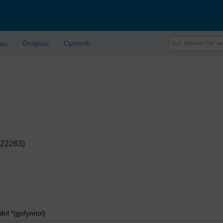
lau
Grwpiau
Cymorth
122263)
l *(gofynnol)