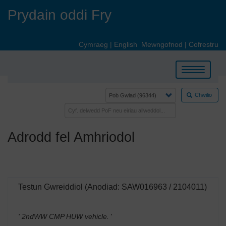
Skip
Prydain oddi Fry
to
main
content
Cymraeg
|
English
Mewngofnod
|
Cofrestru
Toggle
navigation
Chwilio
Adrodd fel Amhriodol
Testun Gwreiddiol (Anodiad: SAW016963 / 2104011)
' 2ndWW CMP HUW vehicle.
'