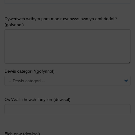
Dywedwch wrthym pam mae’r cynnwys hwn yn amhriodol *
(gofynnol)
Dewis categori *(gofynnol)
Os ‘Arall’ rhowch fanylion (dewisol)
Eich enw (dewisol)