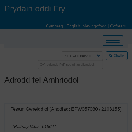
Skip
Prydain oddi Fry
to
main
content
Cymraeg
|
English
Mewngofnod
|
Cofrestru
Toggle
navigation
Chwilio
Adrodd fel Amhriodol
Testun Gwreiddiol (Anodiad: EPW057030 / 2103155)
' "Railway Villas" b1864
'