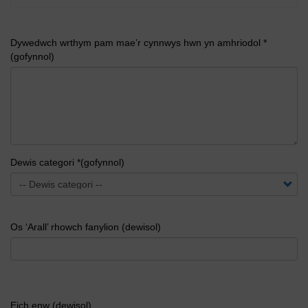
Dywedwch wrthym pam mae’r cynnwys hwn yn amhriodol *
(gofynnol)
Dewis categori *(gofynnol)
Os ‘Arall’ rhowch fanylion (dewisol)
Eich enw (dewisol)