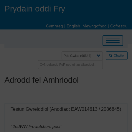
Skip
Prydain oddi Fry
to
main
content
Cymraeg
|
English
Mewngofnod
|
Cofrestru
Toggle
navigation
Chwilio
Adrodd fel Amhriodol
Testun Gwreiddiol (Anodiad: EAW014613 / 2086845)
' 2ndWW firewatchers post
'