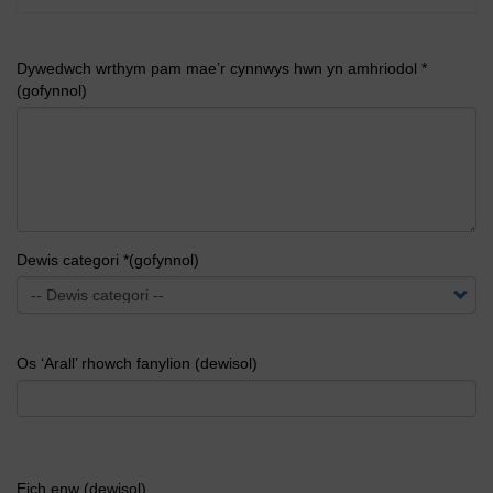
Dywedwch wrthym pam mae’r cynnwys hwn yn amhriodol *
(gofynnol)
Dewis categori *(gofynnol)
Os ‘Arall’ rhowch fanylion (dewisol)
Eich enw (dewisol)