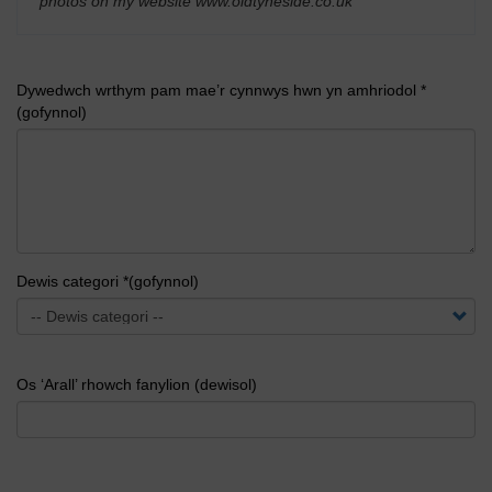
photos on my website www.oldtyneside.co.uk
'
Dywedwch wrthym pam mae’r cynnwys hwn yn amhriodol *
(gofynnol)
Dewis categori *(gofynnol)
Os ‘Arall’ rhowch fanylion (dewisol)