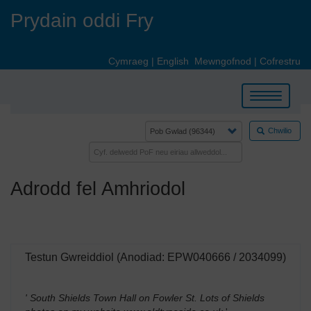
Skip
Prydain oddi Fry
to
main
content
Cymraeg
|
English
Mewngofnod
|
Cofrestru
Toggle
navigation
Chwilio
Adrodd fel Amhriodol
Testun Gwreiddiol (Anodiad: EPW040666 / 2034099)
' South Shields Town Hall on Fowler St. Lots of Shields