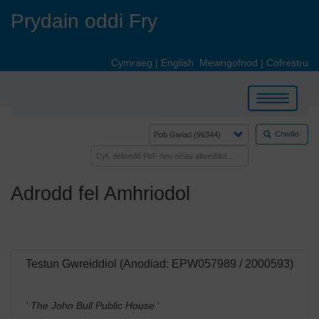
Skip
Prydain oddi Fry
to
main
content
Cymraeg
|
English
Mewngofnod
|
Cofrestru
Toggle
navigation
Chwilio
Adrodd fel Amhriodol
Testun Gwreiddiol (Anodiad: EPW057989 / 2000593)
' The John Bull Public House
'