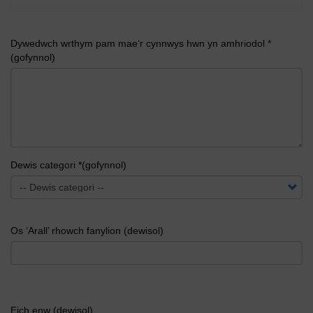
Dywedwch wrthym pam mae’r cynnwys hwn yn amhriodol *
(gofynnol)
Dewis categori *(gofynnol)
Os ‘Arall’ rhowch fanylion (dewisol)
Eich enw (dewisol)