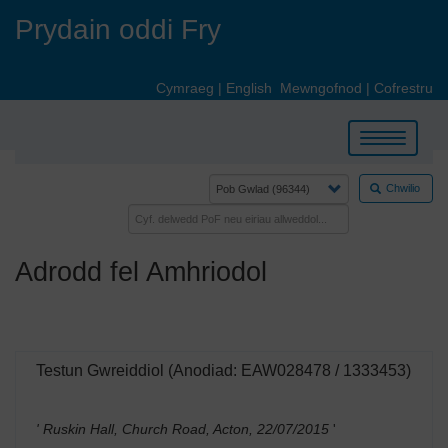
Skip
Prydain oddi Fry
to
main
content
Cymraeg
|
English
Mewngofnod
|
Cofrestru
Toggle
navigation
Chwilio
Adrodd fel Amhriodol
Testun Gwreiddiol (Anodiad: EAW028478 / 1333453)
' Ruskin Hall, Church Road, Acton, 22/07/2015
'