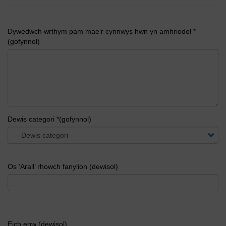
Dywedwch wrthym pam mae’r cynnwys hwn yn amhriodol *
(gofynnol)
Dewis categori *(gofynnol)
Os ‘Arall’ rhowch fanylion (dewisol)
Eich enw (dewisol)