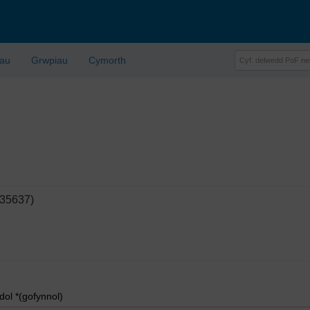
lau
Grwpiau
Cymorth
135637)
l *(gofynnol)