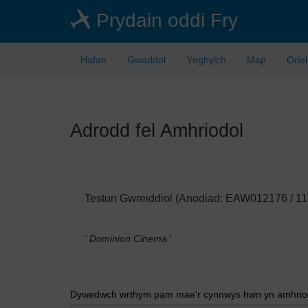
Skip
Prydain oddi Fry
to
main
content
Hafan
Gwaddol
Ynghylch
Map
Orie
Adrodd fel Amhriodol
Testun Gwreiddiol (Anodiad: EAW012176 / 1
' Dominion Cinema
'
Dywedwch wrthym pam mae’r cynnwys hwn yn amhriodo