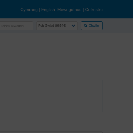
Cymraeg
|
English
Mewngofnod
|
Cofrestru
Chwilio