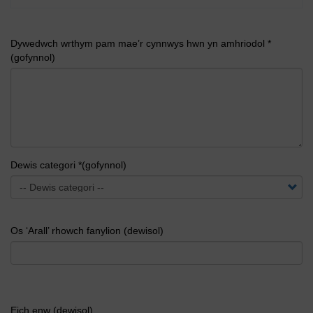
Dywedwch wrthym pam mae’r cynnwys hwn yn amhriodol *
(gofynnol)
Dewis categori *(gofynnol)
Os ‘Arall’ rhowch fanylion (dewisol)
Eich enw (dewisol)