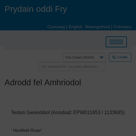
Skip
Prydain oddi Fry
to
main
content
Cymraeg
|
English
Mewngofnod
|
Cofrestru
Toggle
navigation
Chwilio
Adrodd fel Amhriodol
Testun Gwreiddiol (Anodiad: EPW011653 / 1133685)
' Hartfield Road
'