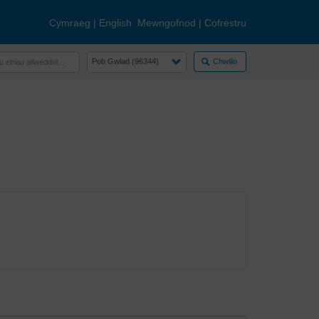
Cymraeg
|
English
Mewngofnod
|
Cofrestru
Chwilio