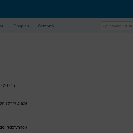
lau
Grwpiau
Cymorth
072071)
still in place
'
l *(gofynnol)