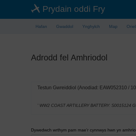
Skip
Prydain oddi Fry
to
main
content
Hafan
Gwaddol
Ynghylch
Map
Orie
Adrodd fel Amhriodol
Testun Gwreiddiol (Anodiad: EAW052310 / 1
' WW2 COAST ARTILLERY BATTERY: S0015124 Gun 
Dywedwch wrthym pam mae’r cynnwys hwn yn amhriodo