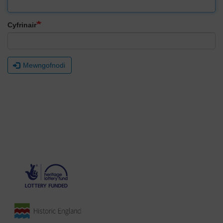
Cyfrinair
Mewngofnodi