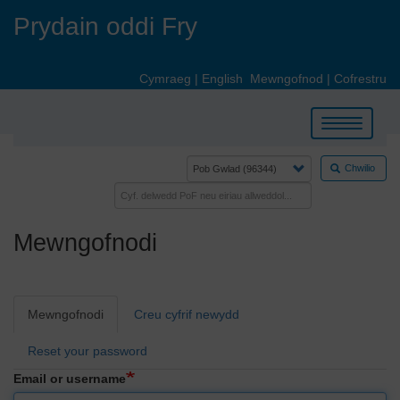
Skip
Prydain oddi Fry
to
main
content
Cymraeg
|
English
Mewngofnod
|
Cofrestru
Toggle
navigation
Chwilio
Mewngofnodi
Primary
Mewngofnodi
Creu cyfrif newydd
tabs
Reset your password
Email or username