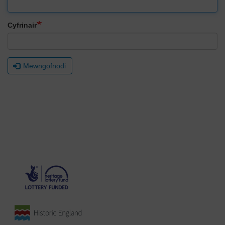
Cyfrinair
Mewngofnodi