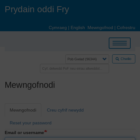
Skip
Prydain oddi Fry
to
main
content
Cymraeg
|
English
Mewngofnod
|
Cofrestru
Toggle
navigation
Chwilio
Mewngofnodi
Primary
Mewngofnodi
Creu cyfrif newydd
tabs
Reset your password
Email or username