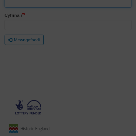
Cyfrinair
Mewngofnodi