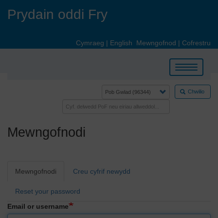
Skip
Prydain oddi Fry
to
main
content
Cymraeg
|
English
Mewngofnod
|
Cofrestru
Toggle
navigation
Chwilio
Mewngofnodi
Primary
Mewngofnodi
Creu cyfrif newydd
tabs
Reset your password
Email or username