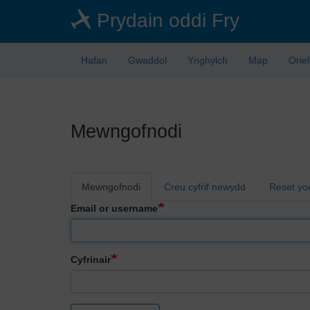
Skip
Prydain oddi Fry
to
main
content
Hafan
Gwaddol
Ynghylch
Map
Orie
Mewngofnodi
Primary
Mewngofnodi
Creu cyfrif newydd
Reset yo
tabs
Email or username
Cyfrinair