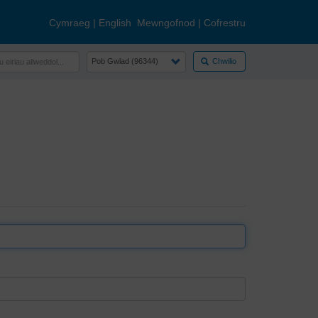
Cymraeg
|
English
Mewngofnod
|
Cofrestru
Chwilio